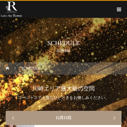
SCHEDULE
出勤情報
SCHEDULE
川崎エリア最大級の空間
ゴージャスで上質なひとときをお愉しみください。
12月23日