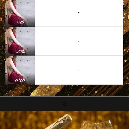
-
りの
-
しのあ
-
みなみ